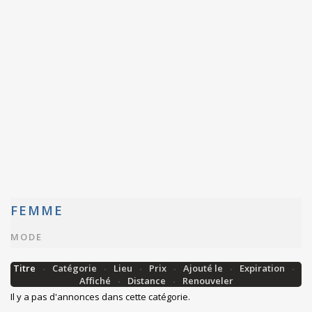
FEMME
MODE
Titre
Catégorie
Lieu
Prix
Ajouté le
Expiration
Affiché
Distance
Renouveler
Il y a pas d'annonces dans cette catégorie.