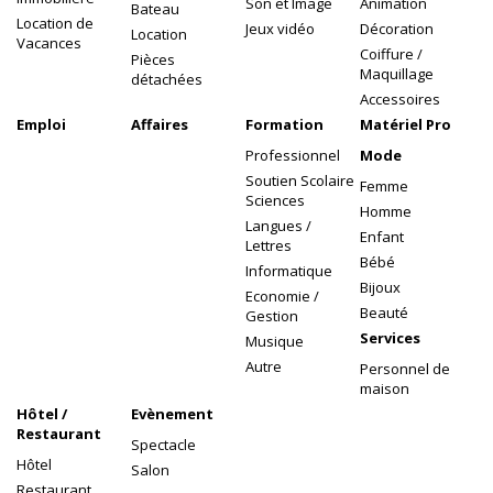
Son et Image
Animation
Bateau
Location de
Jeux vidéo
Décoration
Location
Vacances
Coiffure /
Pièces
Maquillage
détachées
Accessoires
Emploi
Affaires
Formation
Matériel Pro
Professionnel
Mode
Soutien Scolaire
Femme
Sciences
Homme
Langues /
Enfant
Lettres
Bébé
Informatique
Bijoux
Economie /
Beauté
Gestion
Services
Musique
Autre
Personnel de
maison
Hôtel /
Evènement
Restaurant
Spectacle
Hôtel
Salon
Restaurant