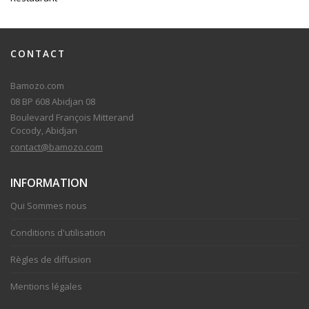
CONTACT
Bamozo.com
08 BP 608 Abidjan 08
Boulevard François Mitterand
Cocody, Abidjan
contact@bamozo.com
INFORMATION
Qui Sommes nous
Conditions d'utilisation
Règles de diffusion
Mentions légales