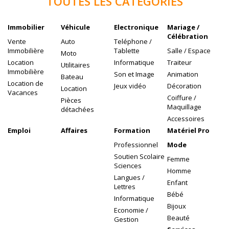
TOUTES
LES CATÉGORIES
Immobilier
Véhicule
Electronique
Mariage /
Célébration
Vente
Auto
Teléphone /
Immobilière
Tablette
Salle / Espace
Moto
Location
Informatique
Traiteur
Utilitaires
Immobilière
Son et Image
Animation
Bateau
Location de
Jeux vidéo
Décoration
Location
Vacances
Coiffure /
Pièces
Maquillage
détachées
Accessoires
Emploi
Affaires
Formation
Matériel Pro
Professionnel
Mode
Soutien Scolaire
Femme
Sciences
Homme
Langues /
Enfant
Lettres
Bébé
Informatique
Bijoux
Economie /
Beauté
Gestion