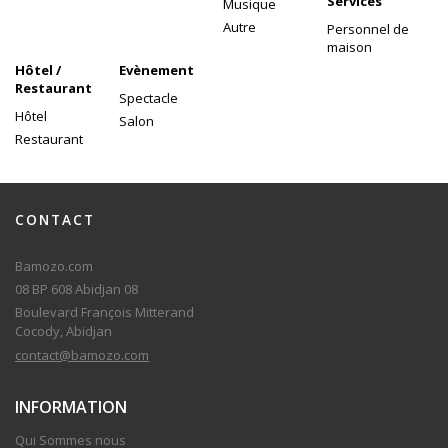
Services
Musique
Autre
Personnel de
maison
Hôtel /
Evènement
Restaurant
Spectacle
Hôtel
Salon
Restaurant
CONTACT
Bamozo.com
08 BP 608 Abidjan 08
Boulevard François Mitterand
Cocody, Abidjan
contact@bamozo.com
INFORMATION
Qui Sommes nous